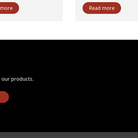
 more
Read more
n our products.