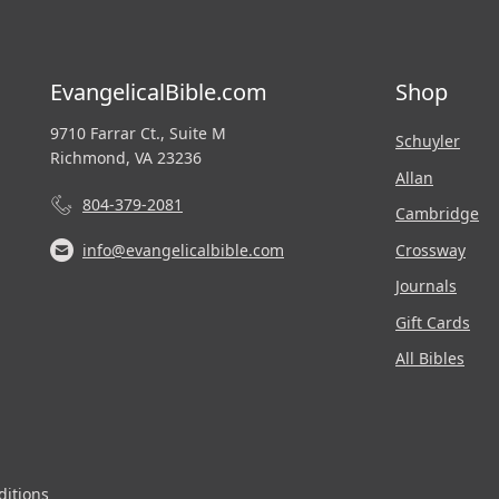
EvangelicalBible.com
Shop
9710 Farrar Ct., Suite M
Schuyler
Richmond, VA 23236
Allan
804-379-2081
Cambridge
Crossway
info@evangelicalbible.com
Journals
Gift Cards
All Bibles
itions