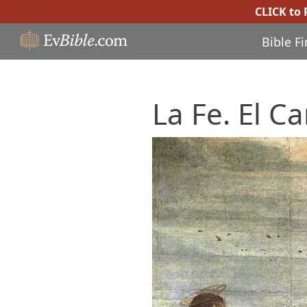
CLICK to
Bible F
La Fe. El C