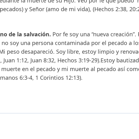
ante la muerte de su Hijo. Veo por fe que puedo “re
pecados) y Señor (amo de mi vida), (Hechos 2:38, 20:
no de la salvación.
Por fe soy una “nueva creación”. R
 no soy una persona contaminada por el pecado a lo
 Mi peso desapareció. Soy libre, estoy limpio y renova
3, Juan 1:12, Juan 8:32, Hechos 3:19-29).Estoy bautiza
 muerte en el pecado y mi muerte al pecado así como
manos 6:3-4, 1 Corintios 12:13).