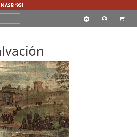
NASB ’95
!
alvación