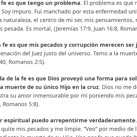
a fe es que tengo un problema
. El problema es que 
Soy impuro. Fui manchado por esta enfermedad univ
 naturaleza, el centro de mi ser, mis pensamientos, 
s pesada. Es mortal, (Jeremías 17:9, Juan 16:8, Roman
a fe es que mis pecados y corrupción merecen ser
denación del Juez justo del universo. Temo a la muerte
:40, Romanos 2:5).
da de la fe es que Dios proveyó una forma para so
a muerte de su único Hijo en la cruz
. Dios no me d
tra su amor inmensurable por mí poniendo mis peca
6, Romanos 5:8).
tar espiritual puedo arrepentirme verdaderamente
quite mis pecados y me limpie. “Veo” por medio de l