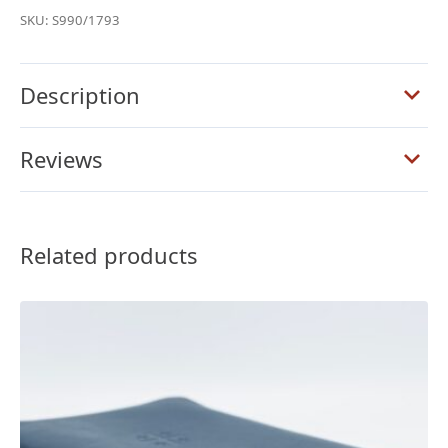
Yapp
SKU:
S990/1793
Cuero
de
Becerro
Description
Caoba
Jaspeada
Reviews
Biblia
quantity
Related products