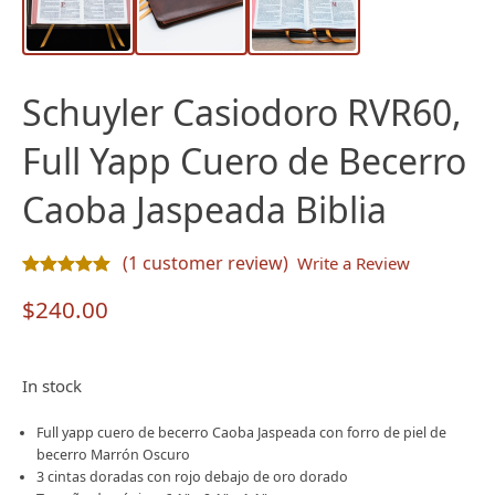
Schuyler Casiodoro RVR60,
Full Yapp Cuero de Becerro
Caoba Jaspeada Biblia
(
1
customer review)
Write a Review
Rated
1
5.00
out of 5 based on
customer rating
$
240.00
In stock
Full yapp cuero de becerro Caoba Jaspeada con forro de piel de
becerro Marrón Oscuro
3 cintas doradas con rojo debajo de oro dorado