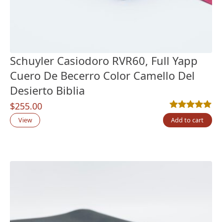
Schuyler Casiodoro RVR60, Full Yapp
Cuero De Becerro Color Camello Del
Desierto Biblia
$
255.00
Rated
3
5.00
out
View
Add to cart