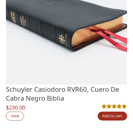
Schuyler Casiodoro RVR60, Cuero De
Cabra Negro Biblia
$
230.00
Rated
2
5.00
out
View
Add to cart