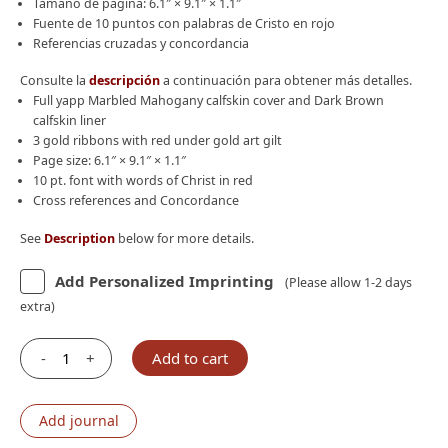
Tamaño de página: 6.1″ × 9.1″ × 1.1″
Fuente de 10 puntos con palabras de Cristo en rojo
Referencias cruzadas y concordancia
Consulte la
descripción
a continuación para obtener más detalles.
Full yapp Marbled Mahogany calfskin cover and Dark Brown
calfskin liner
3 gold ribbons with red under gold art gilt
Page size: 6.1″ × 9.1″ × 1.1″
10 pt. font with words of Christ in red
Cross references and Concordance
See
Description
below for more details.
Add Personalized Imprinting
(Please allow 1-2 days
extra)
-
+
Add to cart
Schuyler
Casiodoro
RVR60,
Add journal
Full